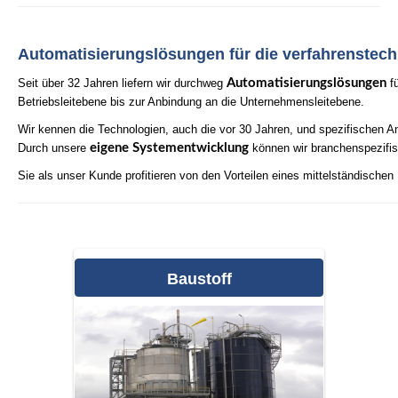
Branchen
XSPS Diagnose
Partner
XBatch
Automatisierungslösungen für die verfahrenstech
Referenz
XData
Seit über 32 Jahren liefern wir durchweg
Automatisierungslösungen
fü
Betriebsleitebene bis zur Anbindung an die Unternehmensleitebene.
XQuality
Wir kennen die Technologien, auch die vor 30 Jahren, und spezifischen
XVerladeManager
Durch unsere
eigene Systementwicklung
können wir branchenspezifisc
PXTrend Historian
Sie als unser Kunde profitieren von den Vorteilen eines mittelständisch
XTimeServer
XMifareManager
XP&ID Manager
baustoff
WebXSolution
WCMManager