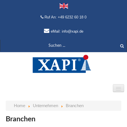
Ruf An: +49 6232 60 18 0
eMail: info@xapi.de
HOME
UNTERNEHMEN
PRODUKTE
Home
Unternehmen
Branchen
Profil
Produktüberblick
Branchen
Migration
XPlant