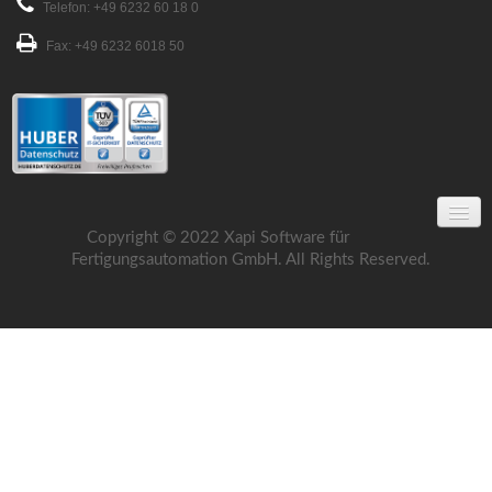
Telefon: +49 6232 60 18 0
Fax: +49 6232 6018 50
Copyright © 2022 Xapi Software für
Fertigungsautomation GmbH. All Rights Reserved.
Über uns
Service
Aktuelles
Impressum
Dokumente
Datenschutzerklärung
AGB
Videos