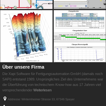
Über unsere
Firma
Die Xapi Software
für Fertigungsautomation
GmbH (damals noch
SAPI) entstand 1989. Ursprüngliches Ziel des Unternehmens war
die Überführung von technischem Know-how aus 17 Jahren viel
versprechendender
Weiterlesen
Addresse: Winternheimer Strasse 33, 67346 Speyer